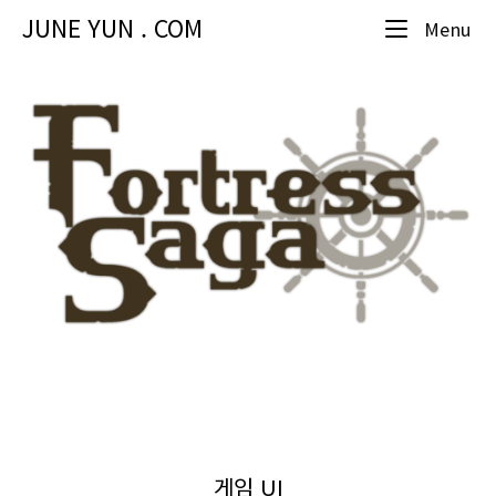
Skip
JUNE YUN . COM
Me
Menu
to
content
게임 UI