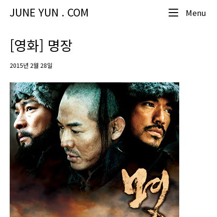
Skip
JUNE YUN . COM
Me
Menu
to
content
[영화] 명장
2015년 2월 28일