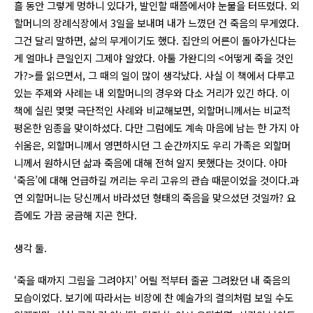
흘 동안 그렇게 멍하니 있다가, 발인할 때쯤에서야 눈물을 터뜨렸다. 외
할머니의 장례식장에서 3일을 보내며 내가 느꼈던 건 죽음의 무게였다.
그건 달리 말하면, 삶의 무게이기도 했다. 집안의 어른이 돌아가신다는
게 얼마나 큰일인지 그제야 알았다. 아툴 가완디의 <어떻게 죽을 것인
가?>를 읽으면서, 그 때의 일이 많이 생각났다. 사실 이 책에서 다루고
있는 주제와 사례는 내 외할머니의 경우와 다소 거리가 있긴 하다. 이
책에 실린 몇몇 극단적인 사례와 비교해보면, 외할머니께서는 비교적
평온한 임종을 맞이하셨다. 다만 그럼에도 계속 마음에 남는 한 가지 아
쉬움은, 외할머니께서 영면하시던 그 순간까지도 우리 가족은 외할머
니께서 원하시던 삶과 죽음에 대해 전혀 알지 못했다는 것이다. 아마
‘죽음’에 대해 언급하길 꺼리는 우리 고유의 관습 때문이었을 것이다.과
연 외할머니는 당신께서 바라셨던 형태의 죽음을 맞으셨던 것일까? 요
즘에도 가끔 궁금해 지곤 한다.
생각 둘.
‘죽을 때까지 그림을 그려야지’ 어릴 적부터 줄곧 그려왔던 내 죽음의
모습이었다. 보기에 따라서는 비장에 찬 예술가의 결의처럼 보일 수도