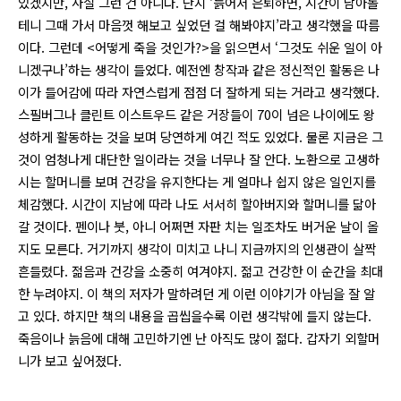
있겠지만, 사실 그런 건 아니다. 단지 ‘늙어서 은퇴하면, 시간이 남아돌
테니 그때 가서 마음껏 해보고 싶었던 걸 해봐야지’라고 생각했을 따름
이다. 그런데 <어떻게 죽을 것인가?>을 읽으면서 ‘그것도 쉬운 일이 아
니겠구나’하는 생각이 들었다. 예전엔 창작과 같은 정신적인 활동은 나
이가 들어감에 따라 자연스럽게 점점 더 잘하게 되는 거라고 생각했다.
스필버그나 클린트 이스트우드 같은 거장들이 70이 넘은 나이에도 왕
성하게 활동하는 것을 보며 당연하게 여긴 적도 있었다. 물론 지금은 그
것이 엄청나게 대단한 일이라는 것을 너무나 잘 안다. 노환으로 고생하
시는 할머니를 보며 건강을 유지한다는 게 얼마나 쉽지 않은 일인지를
체감했다. 시간이 지남에 따라 나도 서서히 할아버지와 할머니를 닮아
갈 것이다. 펜이나 붓, 아니 어쩌면 자판 치는 일조차도 버거운 날이 올
지도 모른다. 거기까지 생각이 미치고 나니 지금까지의 인생관이 살짝
흔들렸다. 젊음과 건강을 소중히 여겨야지. 젊고 건강한 이 순간을 최대
한 누려야지. 이 책의 저자가 말하려던 게 이런 이야기가 아님을 잘 알
고 있다. 하지만 책의 내용을 곱씹을수록 이런 생각밖에 들지 않는다.
죽음이나 늙음에 대해 고민하기엔 난 아직도 많이 젊다. 갑자기 외할머
니가 보고 싶어졌다.