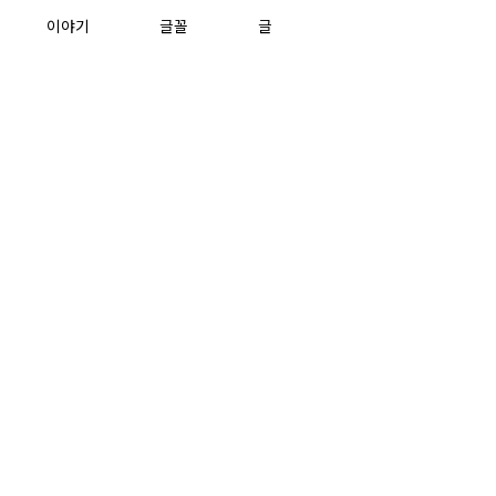
이야기
글꼴
글